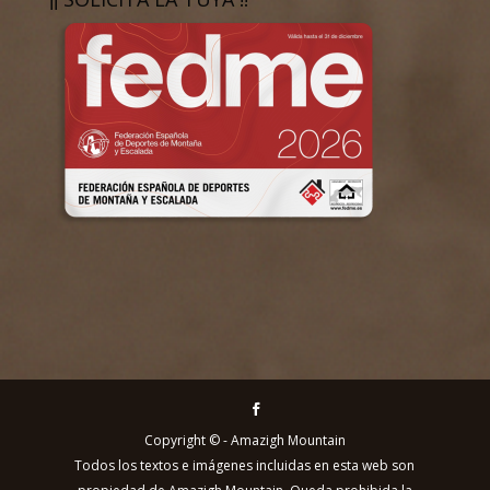
Copyright © - Amazigh Mountain
Todos los textos e imágenes incluidas en esta web son