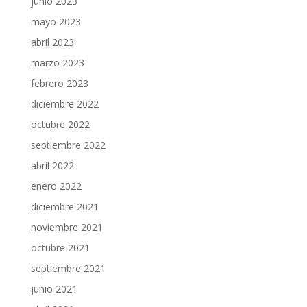
junio 2023
mayo 2023
abril 2023
marzo 2023
febrero 2023
diciembre 2022
octubre 2022
septiembre 2022
abril 2022
enero 2022
diciembre 2021
noviembre 2021
octubre 2021
septiembre 2021
junio 2021