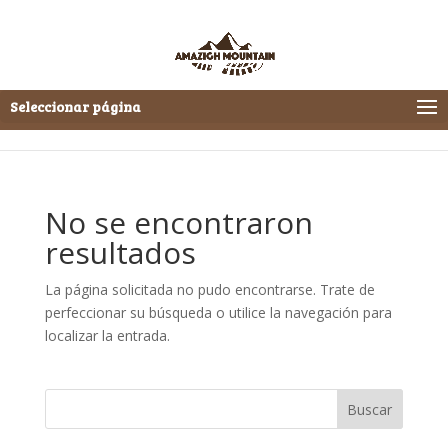
Seleccionar página
No se encontraron
resultados
La página solicitada no pudo encontrarse. Trate de
perfeccionar su búsqueda o utilice la navegación para
localizar la entrada.