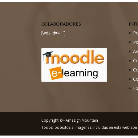
COLABORADORES
INF
[wds id=»1″]
Po
Po
Av
Co
Co
Co
Fo
Copyright © - Amazigh Mountain
Todos los textos e imágenes incluidas en esta web son